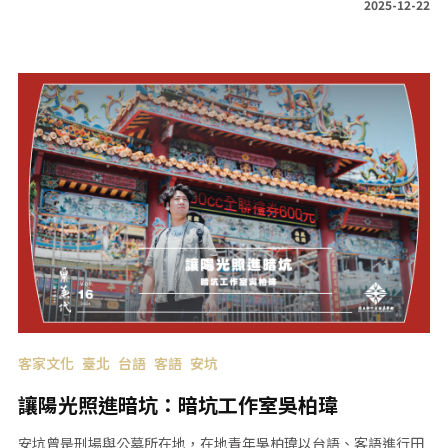
2025-12-22
客家文化
臺北
台語
客語
安坑
讓陽光照進暗坑：暗坑工作室吳柏瑋
安坑曾是刑場與公墓所在地，在地青年吳柏瑋以台語、客語進行田