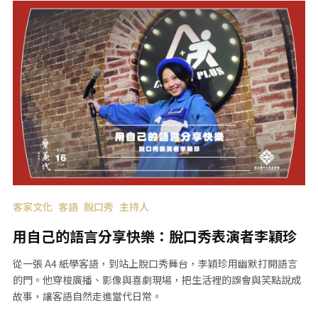
客家文化
客語
脫口秀
主持人
用自己的語言分享快樂：脫口秀表演者李穎珍
從一張 A4 紙學客語，到站上脫口秀舞台，李穎珍用幽默打開語言
的門。他穿梭廣播、影像與喜劇現場，把生活裡的誤會與笑點說成
故事，讓客語自然走進當代日常。