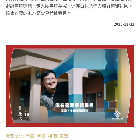
野調查與導覽，走入廟宇與墓塚，保存白色恐怖與族群遷徙記憶，
讓被遮蔽的地方歷史重新被看見。
2025-12-22
客家文化
老屋
客語
桃園
富岡