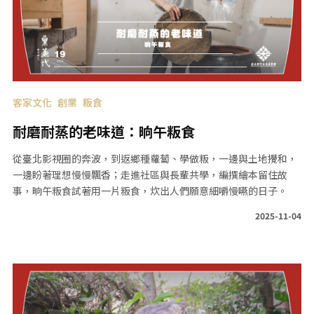
客家文化
創業
粄食
耐磨耐蒸的老味道：晌午粄食
從臺北影視圈的奔波，到返鄉種蘿蔔、學做粄，一邊與土地攪和，
一邊盼著理想慢慢飄香；走進社區與長輩共學，編撰繪本留住故
事，晌午粄食試著用一片粄食，炊出人們願意細嚼慢嚥的日子。
2025-11-04