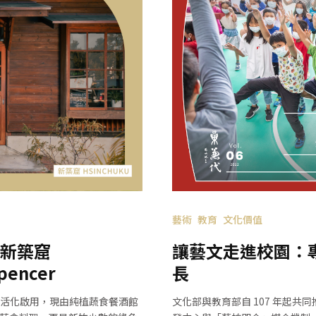
藝術
教育
文化價值
新築窟
讓藝文走進校園：
encer
長
活化啟用，現由純植蔬食餐酒館
文化部與教育部自 107 年起