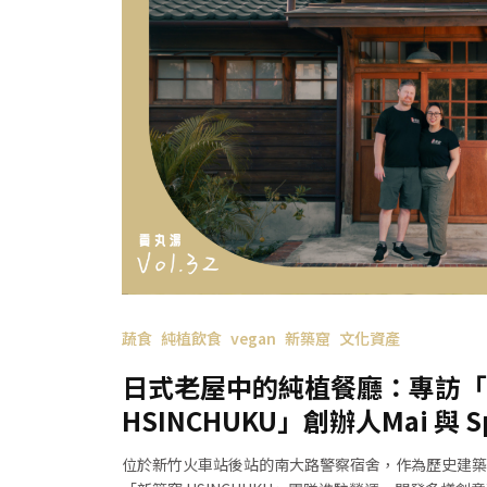
蔬食
純植飲食
vegan
新築窟
文化資產
日式老屋中的純植餐廳：專訪「
HSINCHUKU」創辦人Mai 與 Sp
位於新竹火車站後站的南大路警察宿舍，作為歷史建築