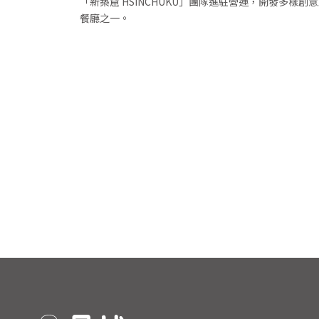
「新築窟 HSINCHUKU」團隊進駐營運，開發多樣
餐廳之一。