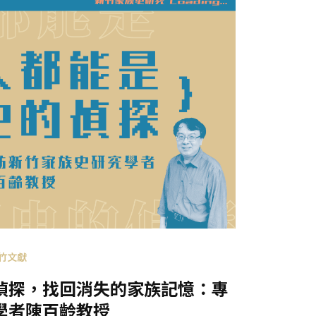
竹文獻
偵探，找回消失的家族記憶：專
學者陳百齡教授