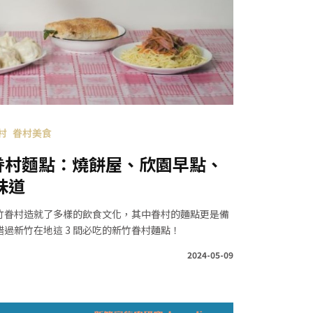
村
眷村美食
的眷村麵點：燒餅屋、欣園早點、
味道
竹眷村造就了多樣的飲食文化，其中眷村的麵點更是備
過新竹在地這 3 間必吃的新竹眷村麵點！
2024-05-09