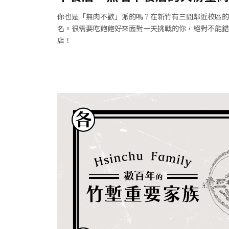
你也是「無肉不歡」派的嗎？在新竹有三間鄰近校區的
名。很需要吃飽飽好來面對一天挑戰的你，絕對不能錯過
店！