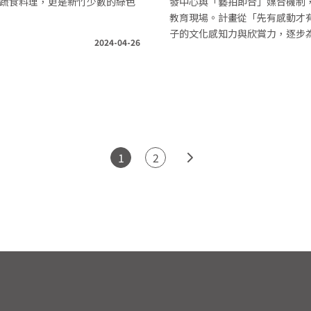
創意蔬食料理，更是新竹少數的綠色
發中心與「藝拍即合」媒合機制
教育現場。計畫從「先有感動才
子的文化感知力與欣賞力，逐步
2024-04-26
1
2