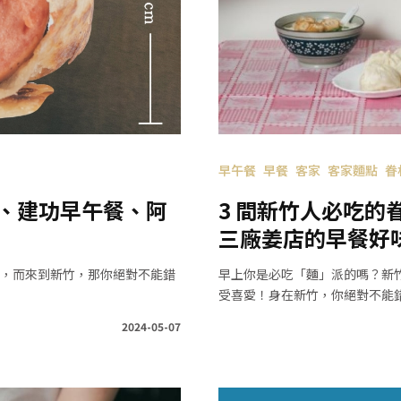
早午餐
早餐
客家
客家麵點
眷
餐、建功早午餐、阿
3 間新竹人必吃
三廠姜店的早餐好
，而來到新竹，那你絕對不能錯
早上你是必吃「麵」派的嗎？新
受喜愛！身在新竹，你絕對不能錯
2024-05-07