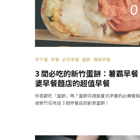
早午餐
早餐
必吃早餐
蛋餅
傳統早餐
3 間必吃的新竹蛋餅：薯霸早
婆早餐麵店的超值早餐
你喜歡吃「蛋餅」嗎？蛋餅可謂是臺式早餐的必備餐點
過新竹在地這 3 間早餐店的創意蛋餅！