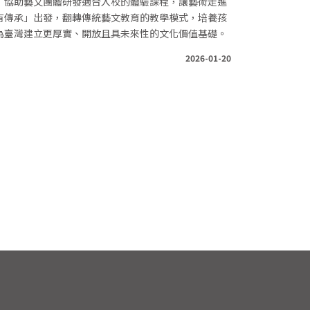
，協助藝文團體研發適合入校的體驗課程，讓藝術走進
有傳承」出發，翻轉傳統藝文教育的教學模式，培養孩
為臺灣建立更厚實、開放且具未來性的文化價值基礎。
2026-01-20