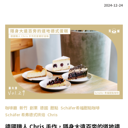
你！ 《新竹風》停刊後，前輩們也持續投入政治、環境、歷史文資
2024-12-24
等多元領域，以身作則地告訴我們：只要行動，就有希望！
咖啡廳
新竹
創業
德國
甜點
Schäfer希福甜點咖啡
Schäfer 希弗德式烘焙
Chris
德國職人 Chris 手作，隱身大遠百旁的道地德