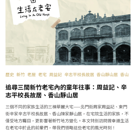
歷史
新竹
老屋
老宅
周益記
辛志平校長故居
香山靜山居
香山
追尋三間新竹老宅內的童年往事：周益記、辛
志平校長故居、香山靜山居
三個不同的家族生活的三棟華麗大宅——北門街周家周益記、東門
街辛家辛志平校長故居、香山陳家靜山居，在宅院生活的家族，不
僅受地方矚目，更影響著新竹地方變化。本文特別訪問曾幸運生活
在老宅中於此的前輩們，帶我們領略這些老宅的風光時刻！