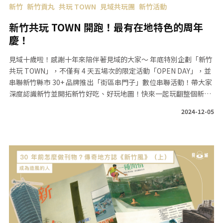
新竹
新竹貢丸
共玩 TOWN
見域共玩團
新竹活動
新竹共玩 TOWN 開跑！最有在地特色的周年
慶！
見域十歲啦！感謝十年來陪伴著見域的大家～ 年底特別企劃「新竹
共玩 TOWN」，不僅有 4 天五場次的限定活動「OPEN DAY」，並
串聯新竹縣市 30+ 品牌推出「街區串門子」數位串聯活動！帶大家
深度認識新竹並開拓新竹好吃、好玩地圖！快來一起玩翻整個新竹
吧！
2024-12-05