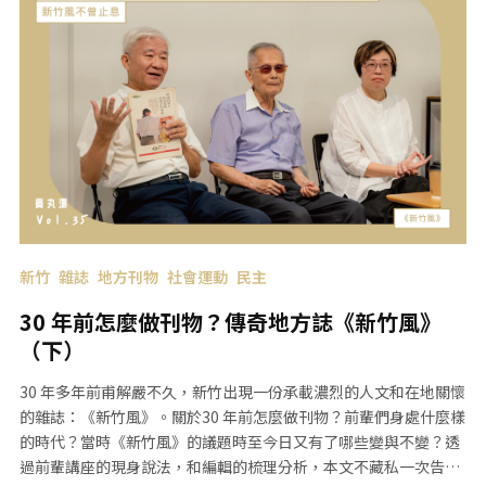
新竹
雜誌
地方刊物
社會運動
民主
30 年前怎麼做刊物？傳奇地方誌《新竹風》
（下）
30 年多年前甫解嚴不久，新竹出現一份承載濃烈的人文和在地關懷
的雜誌：《新竹風》。關於30 年前怎麼做刊物？前輩們身處什麼樣
的時代？當時《新竹風》的議題時至今日又有了哪些變與不變？透
過前輩講座的現身說法，和編輯的梳理分析，本文不藏私一次告訴