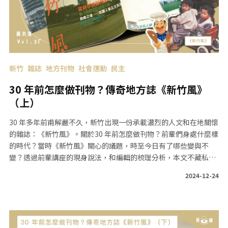
新竹
雜誌
地方刊物
社會運動
民主
30 年前怎麼做刊物？傳奇地方誌《新竹風》
（上）
30 年多年前甫解嚴不久，新竹出現一份承載濃烈的人文和在地關懷
的雜誌：《新竹風》。關於30 年前怎麼做刊物？前輩們身處什麼樣
的時代？當時《新竹風》關心的議題，時至今日有了哪些變與不
變？透過前輩講座的現身說法，和編輯的梳理分析，本文不藏私一
次告訴你！
2024-12-24