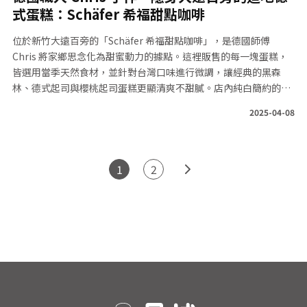
式蛋糕：Schäfer 希福甜點咖啡
位於新竹大遠百旁的「Schäfer 希福甜點咖啡」，是德國師傅
Chris 將家鄉思念化為甜蜜動力的據點。這裡販售的每一塊蛋糕，
皆選用當季天然食材，並針對台灣口味進行微調，讓經典的黑森
林、德式起司與櫻桃起司蛋糕更顯清爽不甜膩。店內純白簡約的空
間裡，掛滿了 Chris 充滿生命力的抽象畫作，搭配原味義式咖啡與
2025-04-08
異國茶，讓您在忙碌的城市中，能透過正統德式烘焙找回幸福的療
癒感。無論是尋找道地異國甜點，還是想感受藝術與烘焙的結合，
Schäfer 希福都是新竹必訪的質感空間！
1
2