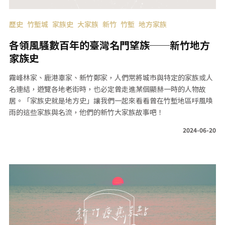
歷史
竹塹城
家族史
大家族
新竹
竹塹
地方家族
各領風騷數百年的臺灣名門望族──新竹地方
家族史
霧峰林家、鹿港辜家、新竹鄭家，人們常將城市與特定的家族或人
名連結，遊覽各地老街時，也必定曾走進某個顯赫一時的人物故
居。「家族史就是地方史」讓我們一起來看看曾在竹塹地區呼風喚
雨的這些家族與名流，他們的新竹大家族故事吧！
2024-06-20