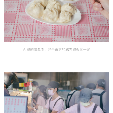
內餡飽滿濕潤，混合青蔥的豬肉餡香氣十足