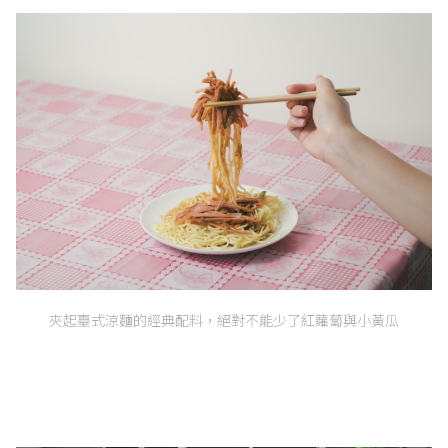
夾起臺式涼麵的經典配料，絕對不能少了紅蘿蔔與小黃瓜