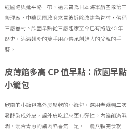
經國路與延平路一帶，過去曾為日本海軍航空隊第三
修理廠，中華民國政府來臺後拆除改建為眷村，俗稱
三廠眷村。欣園早點從三廠起家至今已有將近40 年
歷史，沾滿麵粉的雙手用心傳承創始人的父親的手
藝。
皮薄餡多高 CP 值早點：欣園早點
小籠包
欣園的小籠包為外皮鬆軟的小籠包，選用老麵糰二次
發酵製成外皮，讓外皮吃起來更有彈性。內餡飽滿濕
潤，混合青蔥的豬肉餡香氣十足，一籠八顆完食就十