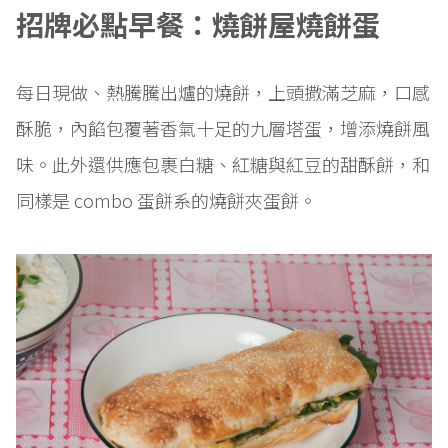
招牌必點早餐：燒餅屋燒餅蛋
每日現做、熱騰騰出爐的燒餅，上頭撒滿芝麻，口感
酥脆，內餡包覆著香氣十足的九層塔蛋，增添燒餅風
味。此外還供應包裹白糖、紅糖與紅豆的甜酥餅，和
同樣是 combo 蛋餅系的燒餅夾蛋餅。