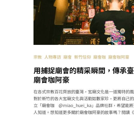
宗教
人物專訪
廟會
新竹信仰
廟會咖
廟會咖阿豪
用捕捉廟會的精采瞬間，傳承臺
廟會咖阿豪
在各式宗教百花齊放的臺灣，宮廟文化是一道獨特的風
對於新竹的各大宮廟文化與活動如數家珍，更將自己的
立「廟會咖 @miao_huei_ka」品牌社群，希望
人知道。想知道更多關於廟會咖阿豪的故事嗎？閱讀《
化的意義與價值！