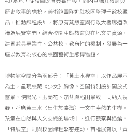
4.0 基地，從校園既有典藏出發，向內重構其教育與
歷史敘事的樣貌。美術館團隊進駐校園整理千餘校藏
品，推動課程設計，將原有蒸飯室與行政大樓廊道改
造為展覽空間，結合校園生態教育與在地文史資源，
建置兼具專業性、公共校、教育性的機制，發展為一
座以教育為核心的校園藝術生態博物館。
博物館空間分為兩部分：「黃土水專室」以作品展示
為主，呈現校藏《少女》胸像。空間特別設計開放式
窗景，使陽光、玉蘭花、茄苳與稻田景致一同納入視
野，呼應黃土水〈出生於臺灣〉一文中盎然的生機。
孩童在自然與人文交織的場域中，進行觀察與描繪。
「特展室」則與校園課程緊密連動，首檔展覽以「黃