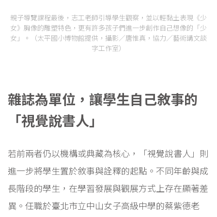
親子導覽課程最後，志工老師引導學生觀察，並以輕黏土表現《少
女》胸像的雕塑特色，更有許多孩子們進一步創作自己想像的「少
女」。（太平國小博物館提供，攝影／唐惟真，協力／藝術講文談
字工作室）
雜誌為單位，讓學生自己敘事的
「視覺說書人」
若前兩者仍以機構或典藏為核心，「視覺說書人」則
進一步將學生置於敘事與詮釋的起點。不同年齡與成
長階段的學生，在學習發展與觀展方式上存在顯著差
異。任職於臺北市立中山女子高級中學的蔡紫德老