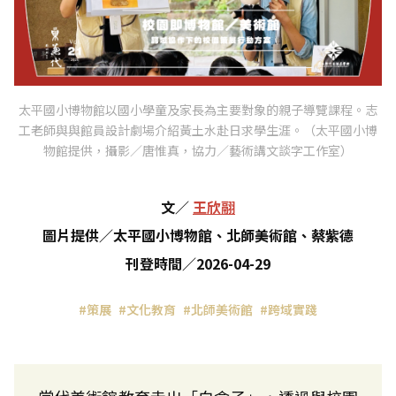
太平國小博物館以國小學童及家長為主要對象的親子導覽課程。志
工老師與與館員設計劇場介紹黃土水赴日求學生涯。（太平國小博
物館提供，攝影／唐惟真，協力／藝術講文談字工作室）
文
／
王欣翮
圖片提供
／
太平國小博物館、北師美術館、蔡紫德
刊登時間
／
2026-04-29
#策展
#文化教育
#北師美術館
#跨域實踐