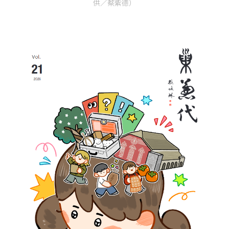
供／蔡紫德）