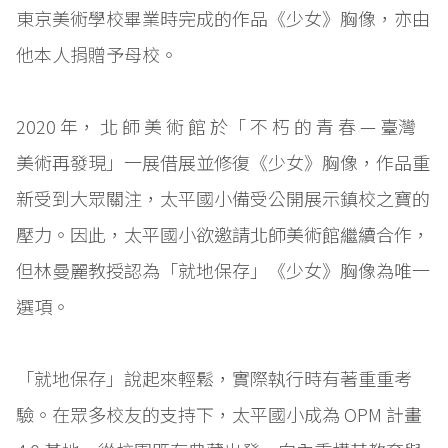
東京美術學校畢業時完成的作品《少女》胸像，亦由
他本人捐贈予母校。
2020 年， 北 師 美 術 館 於「 不 朽 的 青 春 — 臺灣
美術再發現」一展借展並修復《少女》胸像，作品重
新受到大眾關注，太平國小備受公開展示鎮校之寶的
壓力。因此，太平國小欲邀請北師美術館繼續合作，
但林曼麗教授認為「就地保存」《少女》胸像為唯一
選項。
「就地保存」說起來輕鬆，實際執行時有著重重考
驗。在眾多校友的支持下，太平國小成為 OPM 計畫