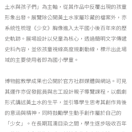
土水與孩子們」為主軸，從其作品中反覆出現的孩童
形象出發。展覽除公開黃土水家屬珍藏的檔案外，亦
系統性梳理《少女》胸像進入太平國小後百年來的歷
史軌跡。展場設計以兒童為核心，透過簡明文字傳遞
史料內容，並依孩童視線高度規劃動線，標示出此場
域的主要使用者即為國小學童。
博物館教學成果也公開於官方社群媒體與網站。可見
其運作亦促發館員與志工設計親子導覽課程，以戲劇
形式講述黃土水的生平，並引導學生思考其創作背後
的意涵與精神，同時鼓勵學生動手創作屬於自己的
「少女」。在長期耳濡目染之間，學生逐步吸收百年