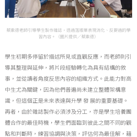
蔡紫德老師引導學生製作雜誌，透過落版單表現消化、反芻過的學
習內容。（圖片提供／蔡紫德）
學生初期多停留於描述所見或直觀反應，而老師則引
導其整理與延伸，將片段經驗轉化為具有結構的敘
事，並從讀者角度反思內容的組織方式。此能力對高
中生尤為關鍵，因為他們普遍尚未建立整體架構意
識，但這個正是未來表達與升學 發 展的重要基礎。
再者，由於雜誌製作必須涉及分工，亦是學生培養團
體合作的最佳時機，學生們面臨到彼此之間不同的觀
點和判斷時，練習協調與決策，評估何為最佳解，藉