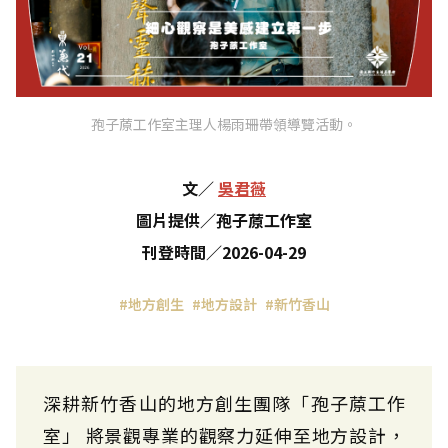
孢子蒝工作室主理人楊雨珊帶領導覽活動。
文
／
吳君薇
圖片提供
／
孢子蒝工作室
刊登時間
／
2026-04-29
#地方創生
#地方設計
#新竹香山
深耕新竹香山的地方創生團隊「孢子蒝工作
室」 將景觀專業的觀察力延伸至地方設計，