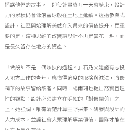
播講他們的故事。」即使計畫終有一天會結束，設計
力的累積仍會像滾雪球般在土地上延續。透過參與式
設計，社區開始理解美感介入帶來的價值提升，更重
要的是，這種思維的改變讓設計不再是曇花一現，而
是長久留存在地方的資產。
「做設計不是一個炫技的過程。」石乃文建議有志投
入地方工作的青年，應懂得適度的取捨與減法，將最
精華的故事留給讀者。同時，楊雨珊也提出務實且理
性的觀點：設計必須建立在明確的「對價關係」之
上。她強調，唯有清楚計算田野採集、研發與設計的
人力成本，並讓社會大眾理解專業價值，團隊才能在
地方上長久存活。