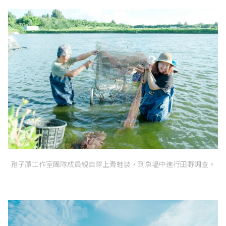
孢子蒝工作室團隊成員親自穿上青蛙裝，到魚塭中進行田野調查。