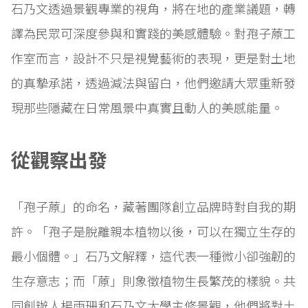
石乃文透過景觀專業的視角，將在地的產業議題，轉
譯為民眾可深度參與和實踐的美感體驗。對孢子蒝工
作室而言，設計不只是視覺藝術的表現，更是對土地
的真摯承諾，透過減法與留白，他們邀請大眾重新發
現那些隱藏在日常風景中真實且動人的美感能量。
從觀察出發
「孢子蒝」的命名，藏著團隊創立品牌時對自我的期
許。「孢子是脫離親本植物以後，可以在獨立生存的
最小個體。」石乃文解釋，這代表一種微小卻強韌的
生存意志；而「蒝」則象徵植物生長繁茂的樣貌。共
同創辦人楊雨珊和石乃文大學主修景觀，他們將對土