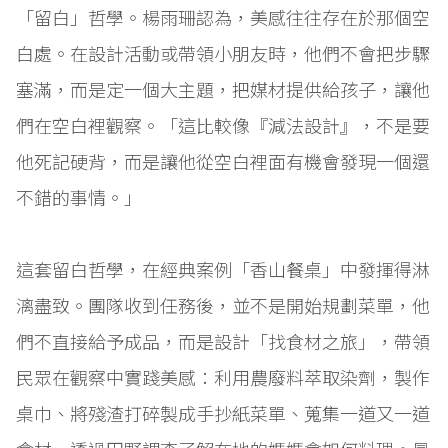
「留白」哲學。楊雨珊認為，美感往往存在於那個空
白處。在設計活動或帶領小朋友時，他們不會把步驟
塞滿，而是定一個大主題，把媒材提供給孩子，讓他
們在空白裡觀察。「這比較像『減法設計』，不是要
他死記硬背，而是讓他從空白裡面有機會發現一個還
不錯的事情。」
這套留白哲學，在經典案例「香山餐桌」中發揮得淋
漓盡致。團隊收到任務後，並不是開始規劃菜單，他
們不直接給予成品，而是設計「找食材之旅」，帶領
民眾在觀察中實踐美感：利用農廢料萃取染劑，製作
桌巾、將殘渣打碎製成手抄紙菜單、蒐集一道又一道