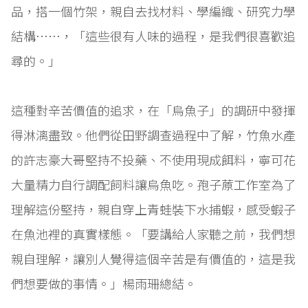
品，搭一個竹架，親自去找材料、學編織、研究力學
結構……，「這些很有人味的過程，是我們很喜歡追
尋的。」
這種對辛苦價值的追求，在「烏魚子」的調研中發揮
得淋漓盡致。他們從田野調查過程中了解，竹魚水產
的許志豪大哥堅持不投藥、不使用現成餌料，寧可花
大量精力自行調配飼料讓烏魚吃。孢子蒝工作室為了
理解這份堅持，親自穿上青蛙裝下水捕蝦，感受蝦子
在魚池裡的真實樣態。「要講給人家聽之前，我們想
親自理解，讓別人覺得這個辛苦是有價值的，這是我
們想要做的事情。」楊雨珊總結。