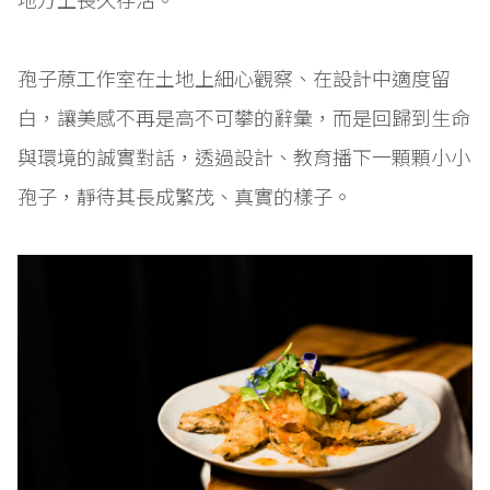
孢子蒝工作室在土地上細心觀察、在設計中適度留
白，讓美感不再是高不可攀的辭彙，而是回歸到生命
與環境的誠實對話，透過設計、教育播下一顆顆小小
孢子，靜待其長成繁茂、真實的樣子。