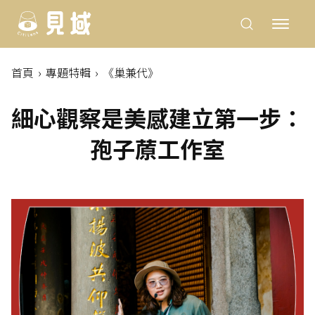
首頁
專題特輯
《巢兼代》
細心觀察是美感建立第一步：
孢子蒝工作室