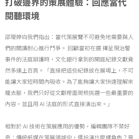
打破邊界的策展體驗：回應當代
閱聽環境
邵璦婷向我們指出：當代策展覽不可避免地需要與人
們的閱讀耐心進行鬥爭。 回顧當初在選 擇呈現治警
事件的法庭辯護時，文化銀行拿到的開庭紀錄文獻竟
然多達上百頁。「直接把這些紀錄放在展場上，不可
能讓大家短時間內吸收。為了能夠讓大家快速理解來
龍去脈，我們只好從文獻裡面爬梳挑選一些最重要的
內容，並且用 AI 法庭的形式直接演出來。」
相對於 AI 技術在策展應用的優勢，編輯團隊不禁好
奇：傳統紙媒在策展領域中，還扮演什麼樣角色？是