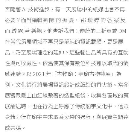
否隨著 AI 技術進步，有一天展場中的紙媒也會不再
必要？面對編輯團 隊 的 擔 憂， 邵 璦 婷 的 答 案 反
而 透 露 著 樂觀。他告訴我們：傳統的三折頁或 DM
在當代策展領域不再只是單純的資訊載體，更是展
品、乃至展場理念的延伸。這些輸出品所具有的互動
性與可收藏性，依舊使其保有數位科技難以取代的情
感連結。以 2021 年「古物廟：寺廟古物特展」為
例，文化銀行將展場資訊設計成紙造的香火袋。當參
展觀眾戴上由紅線繫著的造型紙袋，收集各區域的策
展論述時，也在行為上呼應了傳統廟宇文化中，信眾
身體力行在廟宇中求取香火袋的過程，與展覽主題達
成共鳴。