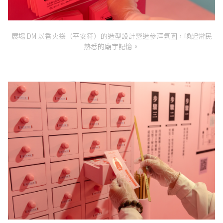
展場 DM 以香火袋（平安符）的造型設計營造參拜氛圍，喚起常民
熟悉的廟宇記憶。