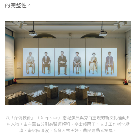
的完整性。
以「深偽技術」（DeepFake）搭配演員與旁白重現的新文化運動知
名人物。由左至右分別為醫師賴和、辯士盧丙丁、文史工作者李獻
璋、畫家陳澄波、音樂人林氏好、農民運動者楊逵。