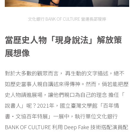
文化銀行 BANK OF CULTURE 營運長邵璦婷
當歷史人物「現身說法」解放策
展想像
對於大多數的觀眾而言， 再生動的文字描述，總不
如歷史當事人親自講述來得傳神。然而，倘若能把歷
史人物請進展場，讓他們親口為自己的理念 擔任「
說書人」呢？2021年，國立臺灣文學館「百年情
書・文協百年特展」一展中，執行單位文化銀行
BANK OF CULTURE 利用 Deep Fake 技術搭配演員配