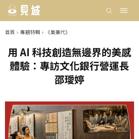
首頁
專題特輯
《巢兼代》
用 AI 科技創造無邊界的美感
體驗：專訪文化銀行營運長
邵璦婷