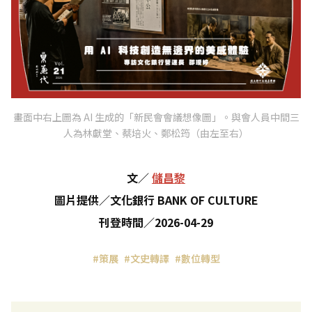
畫面中右上圖為 AI 生成的「新民會會議想像圖」。與會人員中間三
人為林獻堂、蔡培火、鄭松筠（由左至右）
文
／
儲昌黎
圖片提供
／
文化銀行 BANK OF CULTURE
刊登時間
／
2026-04-29
#策展
#文史轉譯
#數位轉型