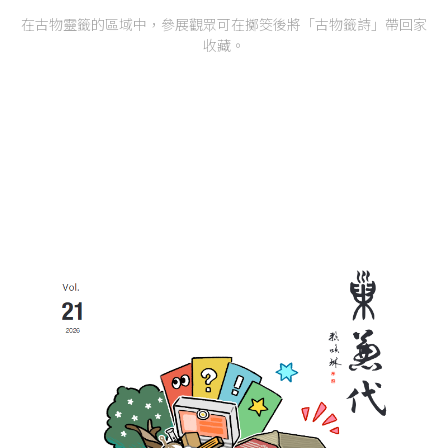
在古物靈籤的區域中，參展觀眾可在擲筊後將「古物籤詩」帶回家
收藏。