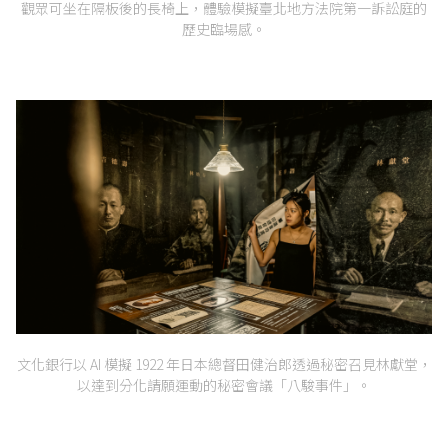
觀眾可坐在隔板後的長椅上，體驗模擬臺北地方法院第一訴訟庭的
歷史臨場感。
文化銀行以 AI 模擬 1922 年日本總督田健治郎透過秘密召見林獻堂，
以達到分化請願運動的秘密會議「八駿事件」。