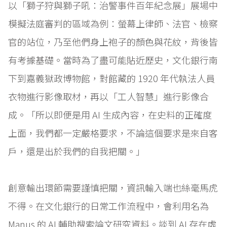
以「獅子狩與獅子吼：治警事件百年紀念展」展場中
模擬法庭審判的區域為例：螢幕上律師、法官、檢察
官的站位，乃至他們身上袍子的顏色與花紋，背後皆
有考據基礎。當時為了盡可能貼近歷史，文化銀行南
下到嘉義獄政博物館，對館藏的 1920 年代執法人員
衣物進行影像取材，再以「工人智慧」進行影像合
成。「所以即便是用 AI 生成內容，在史料的正確度
上面，我們都一定嚴格要求，不論這個要求是來自客
戶，還是出於我們的自我把關。」
創意輸出環節需要謹慎把關，資訊輸入端也絲毫馬虎
不得。在文化銀行的日常工作流程中，會利用名為
Manus 的 AI 輔助搜索論文研究資料。談到 AI 存在虛