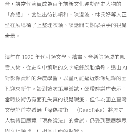
音，讓當代演員成為百年前新文化運動歷史人物的
「身體」，營造出彷彿賴和、陳澄波、林氏好等人正
坐在展場椅子上整理衣領、談話間向觀眾招手的視覺
奇景。
這些在 1920 年代引領文學、繪畫、音樂等領域的風
雲人物，從史料中繁瑣的文字紀錄脫胎換骨，透由 AI
對影像資料的深度學習，以盡可能逼近影像紀錄的面
孔迎來新生。談到這次策展嘗試，邵璦婷謙虛表示：
當時技術仍有面孔失真的視覺瑕疵，但作為國立臺灣
文學館首次透過「深偽技術」（DeepFake）將歷史
人物帶回展覽「現身說法」的嘗試，仍受到觀展群眾
與文化領域同仁相當正面的迴響。