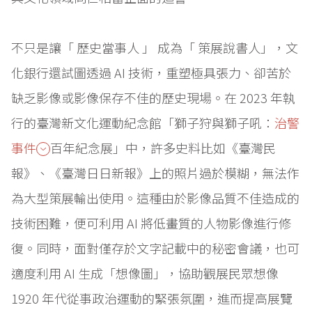
不只是讓「 歷史當事人 」 成為「 策展說書人」，文
化銀行還試圖透過 AI 技術，重塑極具張力、卻苦於
缺乏影像或影像保存不佳的歷史現場。在 2023 年執
行的臺灣新文化運動紀念館「獅子狩與獅子吼：
治警
事件
百年紀念展」中，許多史料比如《臺灣民
報》、《臺灣日日新報》上的照片過於模糊，無法作
為大型策展輸出使用。這種由於影像品質不佳造成的
技術困難，便可利用 AI 將低畫質的人物影像進行修
復。同時，面對僅存於文字記載中的秘密會議，也可
適度利用 AI 生成「想像圖」，協助觀展民眾想像
1920 年代從事政治運動的緊張氛圍，進而提高展覽