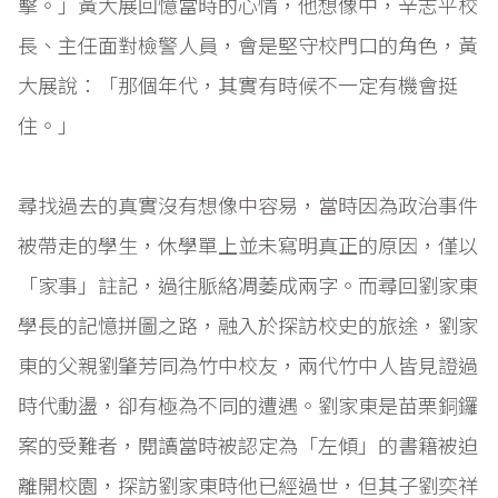
擊。」黃大展回憶當時的心情，他想像中，辛志平校
長、主任面對檢警人員，會是堅守校門口的角色，黃
大展說：「那個年代，其實有時候不一定有機會挺
住。」
尋找過去的真實沒有想像中容易，當時因為政治事件
被帶走的學生，休學單上並未寫明真正的原因，僅以
「家事」註記，過往脈絡凋萎成兩字。而尋回劉家東
學長的記憶拼圖之路，融入於探訪校史的旅途，劉家
東的父親劉肇芳同為竹中校友，兩代竹中人皆見證過
時代動盪，卻有極為不同的遭遇。劉家東是苗栗銅鑼
案的受難者，閱讀當時被認定為「左傾」的書籍被迫
離開校園，探訪劉家東時他已經過世，但其子劉奕祥