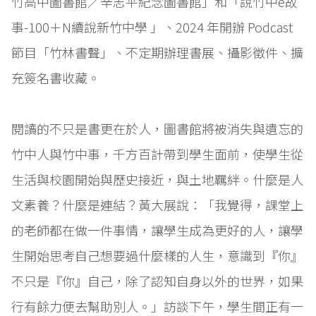
竹高中圖書館／辛志平紀念圖書館」和「說竹中ê故
事-100＋N續說新竹中學 」、2024 年開辦 Podcast
節目「竹林書聲」、不定期辦理書展、攝影徵件、擴
充簽名書收藏。
閱讀的不只是書更在於人，圖書館將被消失與遺忘的
竹中人與竹中事，千方百計帶到學生面前，使學生從
生活與校園開始與歷史接近，與土地羈絆。什麼是人
文素養？什麼是連結？黃大展說：「我覺得，課堂上
的老師都在做一件事情，讓學生成為更好的人，讓學
生開始思考自己想要過什麼樣的人生，意識到『你』
不只是『你』自己，除了認知自身以外的世界，如果
行有餘力便去幫助別人。」訪談下午，學生間正有一