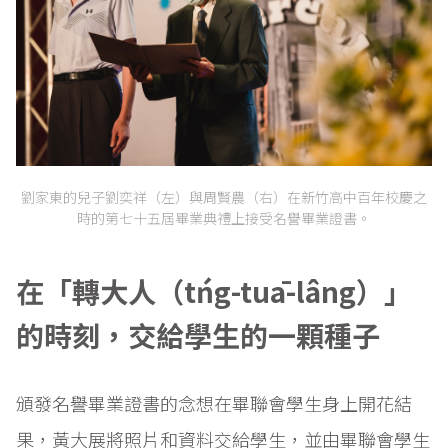
劉家東的兒子劉奕祥（左）與周賢農（右）在新竹高中百年校慶之
時的第七十五屆畢業典禮上接受名譽畢業證書。
在「轉大人（tńg-tuā-lâng）」
的時刻，交給學生的一顆種子
頒發名譽畢業證書的念想在畢聯會學生身上開花結
果，黃大展將照片和資料交給學生，並由畢聯會學生