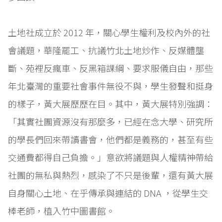
土地社成立於 2012 年，關心學生權利及校內外的社
會議題，華隆罷工、抗議竹北土地炒作、反媒體壟
斷、苑裡反瘋車、反黑箱課綱、要求服儀自由，那些
年北臺灣的重要社會事件無役不與，學生發聲和挺身
的樣子，黃大展歷歷在目。其中，黃大展特別強調：
「其實社團資源沒有那麼多，已經在念大學、研究所
的學長們回來帶讀書會，他們都是義務的，甚至有些
交通費都得自己負擔。」意欲將議題與人權精神帶給
社團的無私與熱烈，感染了不只是後輩，還有黃大展
自身關心土地、在乎傳承與連結的 DNA ，從學生交
棒老師，植入竹中圖書館。