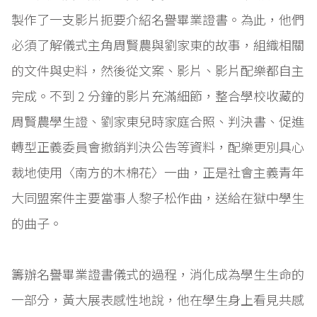
製作了一支影片扼要介紹名譽畢業證書。為此，他們
必須了解儀式主角周賢農與劉家東的故事，組織相關
的文件與史料，然後從文案、影片、影片配樂都自主
完成。不到 2 分鐘的影片充滿細節，整合學校收藏的
周賢農學生證、劉家東兒時家庭合照、判決書、促進
轉型正義委員會撤銷判決公告等資料，配樂更別具心
裁地使用〈南方的木棉花〉一曲，正是社會主義青年
大同盟案件主要當事人黎子松作曲，送給在獄中學生
的曲子。
籌辦名譽畢業證書儀式的過程，消化成為學生生命的
一部分，黃大展表感性地說，他在學生身上看見共感