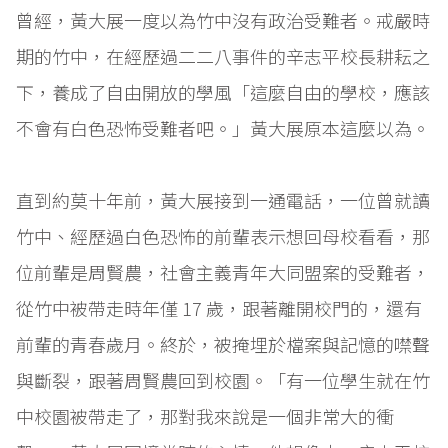
曾經，黃大展一度以為竹中沒有政治受難者。戒嚴時
期的竹中，在經歷過二二八事件的辛志平校長耕耘之
下，養成了自由開放的學風「這麼自由的學校，應該
不會有白色恐怖受難者吧。」黃大展原本這麼以為。
直到約莫十年前，黃大展接到一通電話，一位曾就讀
竹中、經歷過白色恐怖的前輩表示想回母校看看，那
位前輩是周賢農，社會主義青年大同盟案的受難者，
從竹中被帶走時年僅 17 歲，跟著離開校門的，還有
前輩的青春歲月。終於，被掩埋於檔案與記憶的噤聲
與斷裂，跟著周賢農回到校園。「有一位學生就在竹
中校園被帶走了，那對我來說是一個非常大的衝