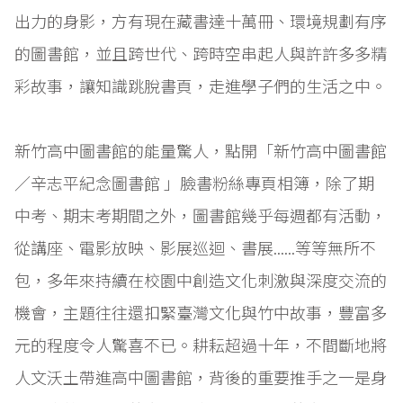
出力的身影，方有現在藏書達十萬冊、環境規劃有序
的圖書館，並且跨世代、跨時空串起人與許許多多精
彩故事，讓知識跳脫書頁，走進學子們的生活之中。
新竹高中圖書館的能量驚人，點開「新竹高中圖書館
／辛志平紀念圖書館 」臉書粉絲專頁相簿，除了期
中考、期末考期間之外，圖書館幾乎每週都有活動，
從講座、電影放映、影展巡迴、書展......等等無所不
包，多年來持續在校園中創造文化刺激與深度交流的
機會，主題往往還扣緊臺灣文化與竹中故事，豐富多
元的程度令人驚喜不已。耕耘超過十年，不間斷地將
人文沃土帶進高中圖書館，背後的重要推手之一是身