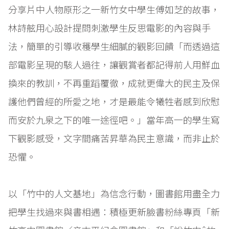
分享片中人物原形之一新竹女中學生傅如芝的故事，
林詩舷用心設計提問刺激學生反思電影的內容與手
法，簡單的引導收穫學生細膩的觀影回饋「而透過這
部電影呈現的駭人過往，讓觀賞者都記得前人用鮮血
換來的教訓，不再重蹈覆徹，成就更偉大的民主及保
護他們曾經的所愛之地，才是最能令犧牲者感到欣慰
而安於九泉之下的唯一途徑吧。」當年高一的學生寫
下觀影感受，文字間痛苦昇華為民主意識，而非止於
恐懼。
以「竹中的人文基地」為信念行動，圖書館用盡全力
把學生找過來與書相遇：積極更新臉書粉絲專頁「新