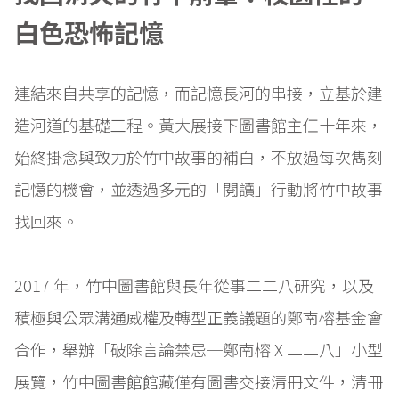
白色恐怖記憶
連結來自共享的記憶，而記憶長河的串接，立基於建
造河道的基礎工程。黃大展接下圖書館主任十年來，
始終掛念與致力於竹中故事的補白，不放過每次雋刻
記憶的機會，並透過多元的「閱讀」行動將竹中故事
找回來。
2017 年，竹中圖書館與長年從事二二八研究，以及
積極與公眾溝通威權及轉型正義議題的鄭南榕基金會
合作，舉辦「破除言論禁忌─鄭南榕 X 二二八」小型
展覽，竹中圖書館館藏僅有圖書交接清冊文件，清冊