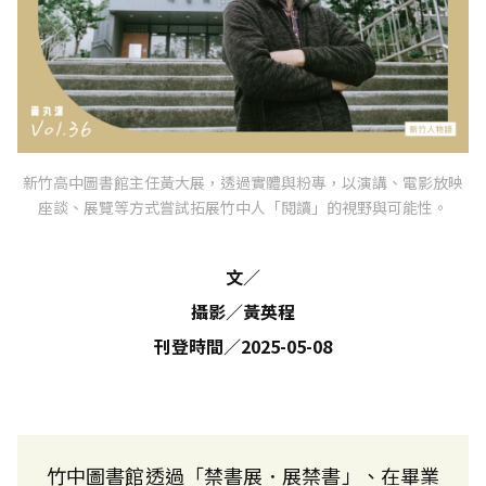
新竹高中圖書館主任黃大展，透過實體與粉專，以演講、電影放映
座談、展覽等方式嘗試拓展竹中人「閱讀」的視野與可能性。
文
／
攝影
／
黃英程
刊登時間
／
2025-05-08
竹中圖書館透過「禁書展．展禁書」、在畢業