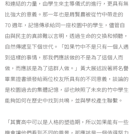
和連結的力量，由學生來主導儀式的進行，更具有無
比強大的意義。那一年也是周賢農被從竹中帶走的
70 週年，記憶傳承給同一座校園中的學生，儘管自
由與民主的真諦難以言明，透過生命的交換和傾聽，
自然傳遞至下個世代。「如果竹中不是只有一個人遇
到這樣的事情，那我們應該做的不是為了這個人而
做，而應該是為了這群人做。」黃大展述說著將名譽
畢業證書頒發給兩位校友所具有的不同意義，談論的
是校園過去的集體記憶，卻也映照了未來的竹中學生
能夠如何在歷史中找到共鳴，並與學校產生聯繫。
「其實高中可以是人格的塑造期，所以如果能有一些
機會讓他們看到不同的風景，那應該是一個值得努力