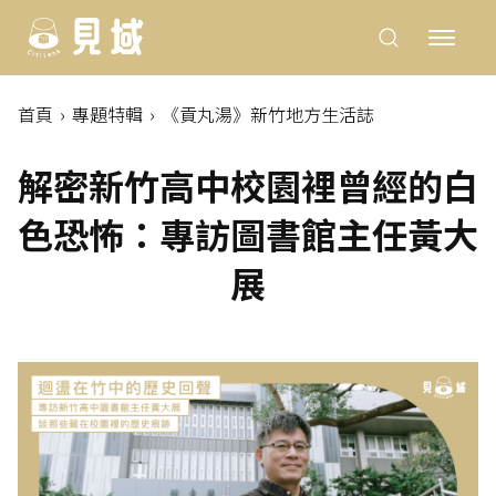
首頁
專題特輯
《貢丸湯》新竹地方生活誌
解密新竹高中校園裡曾經的白
色恐怖：專訪圖書館主任黃大
展