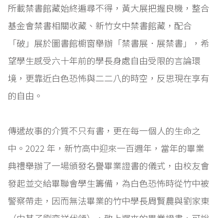
所載禁書館藏始終遍尋不得，黃大展把握良機，整合
基金會禁書相關收藏、新竹女中禁書館藏，配合
「破」展於圖書館櫥窗舉辦「禁書展．展禁書」，希
望學生感受六十年前的學長身處自由受限的言論環
境，更靠近白色恐怖與二二八的時空，反思現在享有
的自由。
傳遞故事的介質不只有書，更在每一個人的生命之
中。2022 年，新竹高中迎來一百週年，當年的畢業
典禮舉辦了一場頒發名譽畢業證書的儀式，由校友會
發起並交給畢聯會學生籌備，為白色恐怖時從竹中被
警察帶走，因而無法畢業的竹中學長周賢農與劉家東
（由其子劉奕祥代領），致上遲來的畢業證書，可說