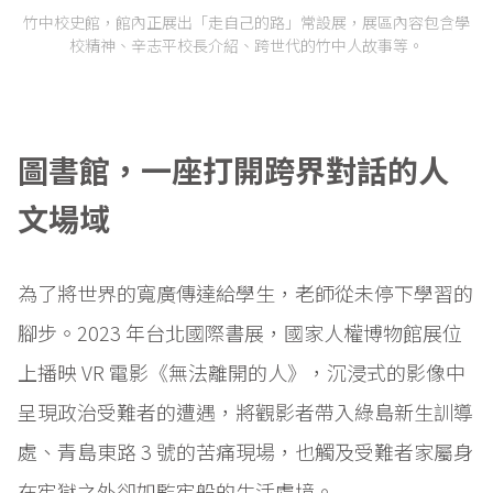
竹中校史館，館內正展出「走自己的路」常設展，展區內容包含學
校精神、辛志平校長介紹、跨世代的竹中人故事等。
圖書館，一座打開跨界對話的人
文場域
為了將世界的寬廣傳達給學生，老師從未停下學習的
腳步。2023 年台北國際書展，國家人權博物館展位
上播映 VR 電影《無法離開的人》，沉浸式的影像中
呈現政治受難者的遭遇，將觀影者帶入綠島新生訓導
處、青島東路 3 號的苦痛現場，也觸及受難者家屬身
在牢獄之外卻如監牢般的生活處境。