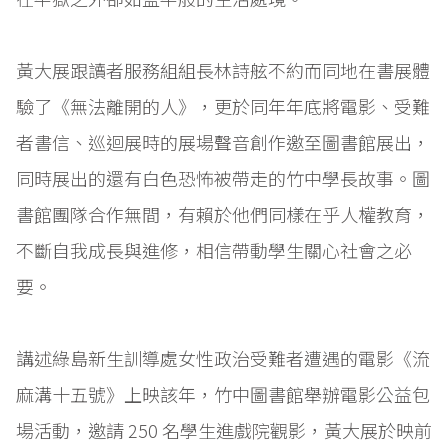
黃大展跟讀者服務組組長林詩舷不約而同地在書展體
驗了《無法離開的人》，更於同年年底將電影、受難
者書信、巡迴展時的展場聲音創作邀至圖書館展出，
同時展出的還有白色恐怖被帶走的竹中學長故事。圖
書館團隊合作無間，有賴於他們同樣在乎人權教育，
不斷自我成長與進修，相信帶動學生關心社會之必
要。
講述綠島新生訓導處女性政治受難者遭遇的電影《流
麻溝十五號》上映該年，竹中圖書館舉辦電影公益包
場活動，邀請 250 名學生進戲院觀影，黃大展於映前