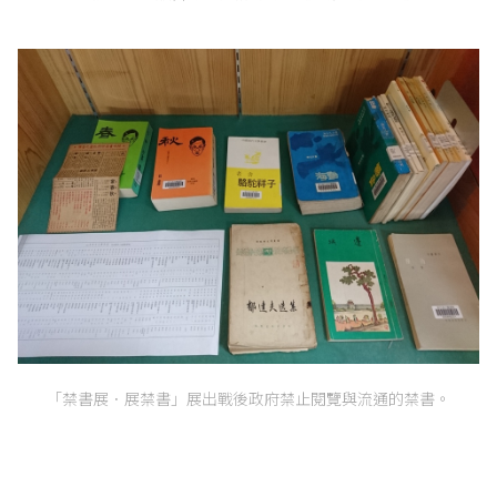
「禁書展．展禁書」展出戰後政府禁止閱覽與流通的禁書。