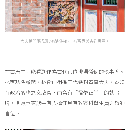
大夫第門廳虎邊的牆堵裝飾，有富貴與吉祥寓意。
在古厝中，能看到作為古代官位排場儀仗的執事牌。
林家功名顯赫，林衡山祖孫三代獲封奉直大夫，為沒
有政治職務之文散官，而寫有「儒學正堂」的執事
牌，則顯示家族中有人擔任具有教導科舉生員之教師
官位。