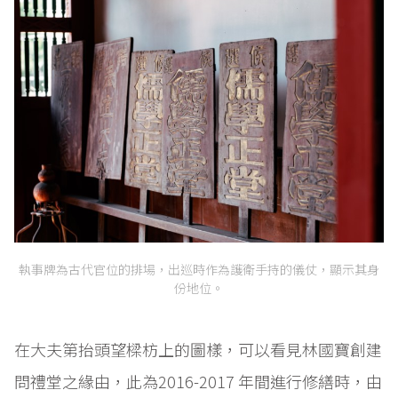
執事牌為古代官位的排場，出巡時作為護衛手持的儀仗，顯示其身
份地位。
在大夫第抬頭望樑枋上的圖樣，可以看見林國寶創建
問禮堂之緣由，此為2016-2017 年間進行修繕時，由