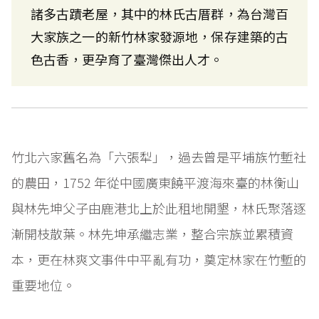
諸多古蹟老屋，其中的林氏古厝群，為台灣百
大家族之一的新竹林家發源地，保存建築的古
色古香，更孕育了臺灣傑出人才。
竹北六家舊名為「六張犁」，過去曾是平埔族竹塹社
的農田，1752 年從中國廣東饒平渡海來臺的林衡山
與林先坤父子由鹿港北上於此租地開墾，林氏聚落逐
漸開枝散葉。林先坤承繼志業，整合宗族並累積資
本，更在林爽文事件中平亂有功，奠定林家在竹塹的
重要地位。