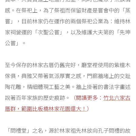
感。在祭祀上，為了祭祖而保留財產是嘗會中的「蒸
嘗」，目前林家仍在運作的兩個祭祀公業為：維持林
家祠營運的「次聖公嘗」，以及維護大夫第的「先坤
公嘗」。
至今保存的林家古厝仍舊完好，廳堂裡使用的紫檀木
傢俱，典雅又帶著氣派厚實之感，門廊牆堵上的交趾
陶花雕，精細體現工藝之美。牆上掛著的書法字畫述
說著百年家族的歷史痕跡。
（閱讀更多：
竹北六家古
厝群，範圍比板橋林家花園還大！
）
「問禮堂」之名，源於林家祖先林放向孔子問禮的故