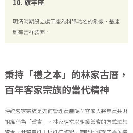
10. 旗竿座
明清時期設立旗竿座為科舉功名的象徵，基座
雕有吉祥裝飾。
秉持「禮之本」的林家古厝，
百年客家宗族的當代精神
傳統客家宗族是如何管理資產呢？客家人將集資共財
組織稱為「嘗會」，林家經常以組織嘗會的方式聚集
資本，共資買進土地進行拓墾，同時也凝聚了宗族情