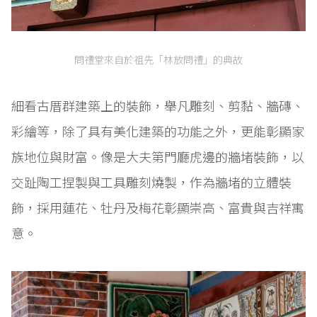
問禮堂來自於祖先「林放問禮」的典故
細看古厝群建築上的裝飾，舉凡雕刻、剪黏、牆磚、
彩繪等，除了具有美化建築的功能之外，更能彰顯家
族地位與財富。像是大夫第門廳虎邊的牆堵裝飾，以
交趾陶工捏製與工具雕刻燒製，作為牆堵的立體裝
飾，採用蓮花、牡丹及梅花彰顯崇高、富貴與吉祥寓
意。