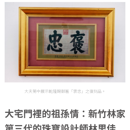
大夫第中展示乾隆賜御匾「褒忠」之復刻品。
大宅門裡的祖孫情：新竹林家
第三代的珠寶設計師林思佳