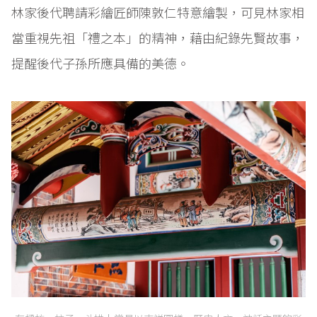
林家後代聘請彩繪匠師陳敦仁特意繪製，可見林家相
當重視先祖「禮之本」的精神，藉由紀錄先賢故事，
提醒後代子孫所應具備的美德。