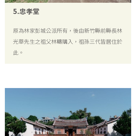
5.忠孝堂
原為林家彭城公派所有，後由新竹縣前縣長林
光華先生之祖父林疇購入，祖孫三代皆居住於
此。