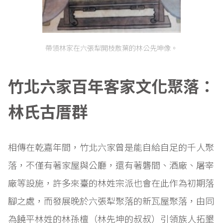
帶領林家在六張犁開枝散葉的林公先坤像。
竹北六家百年客家文化聚落：
林氏古厝群
相傳在乾嘉年間，竹北六家曾是能自給自足的千人聚
落，不僅有著家屋與公廳，還有著礱間、酒廠、屠宰
廠等設施，許多來臺的林姓宗派也會在此作為初期落
腳之處，而發展晚於六張犁聚落的新瓦屋聚落，由同
為饒平林姓的林孫檀（林先坤的叔叔）引領族人拓墾