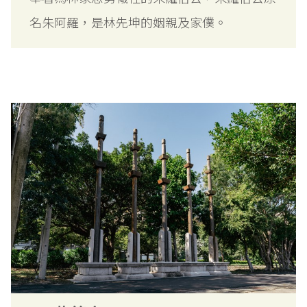
名朱阿羅，是林先坤的姻親及家僕。