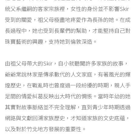
統父系繼嗣的客家宗族裡，女性的身份並不影響Skir
受到的關愛，祖父母極盡地疼愛作為長孫的她。在成
長過程中，她也受到長輩們的幫助，才能堅持自己對
珠寶藝術的興趣，支持她到倫敦深造。
由祖父母帶大的Skir，自小就聽聞許多家族的故事，
爺爺常說林家是傳承數代的人文家庭，有著風光的輝
煌歷史，在戰亂時也曾度過一段紛擾的時期，親人手
足間的情愛糾葛反映出大時代的惆悵。當時年幼的她
其實對故事脈絡並不完全理解，直到青少年時期透過
網路與文獻回溯家族歷史，才知道家族的文史底蘊，
以及對於竹北地方發展的重要性。