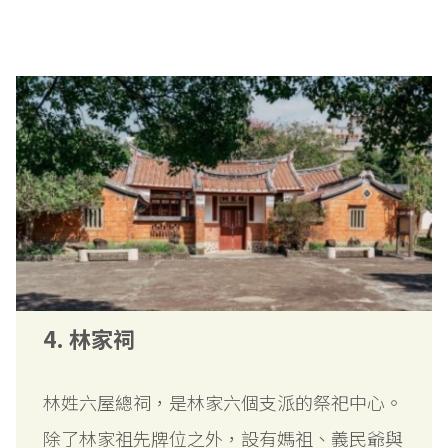
4. 林家祠
林姓六屋總祠，是林家六個支派的祭祀中心。
除了林家祖先牌位之外，設有媽祖、義民爺與