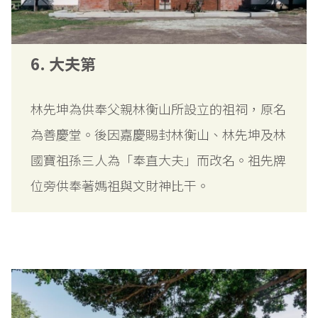
6. 大夫第
林先坤為供奉父親林衡山所設立的祖祠，原名
為善慶堂。後因嘉慶賜封林衡山、林先坤及林
國寶祖孫三人為「奉直大夫」而改名。祖先牌
位旁供奉著媽祖與文財神比干。