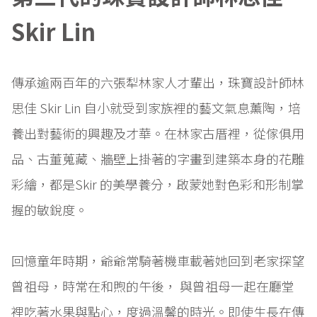
Skir Lin
傳承逾兩百年的六張犁林家人才輩出，珠寶設計師林
思佳 Skir Lin 自小就受到家族裡的藝文氣息薰陶，培
養出對藝術的興趣及才華。在林家古厝裡，從傢俱用
品、古董蒐藏、牆壁上掛著的字畫到建築本身的花雕
彩繪，都是Skir 的美學養分，啟蒙她對色彩和形制掌
握的敏銳度。
回憶童年時期，爺爺常騎著機車載著她回到老家探望
曾祖母，時常在和煦的午後， 與曾祖母一起在廳堂
裡吃著水果與點心，度過溫馨的時光。即使生長在傳