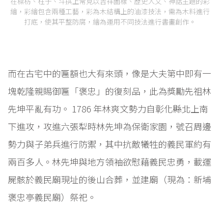
在樑枋、柱子、斗拱上常見以吉祥圖樣、歷史人文、神話主題的彩
繪，彩繪包含兩種工藝，彩為木結構上的油漆技法，需為木料進行
打底，使其平整防腐，繪為運用不同技法進行書畫創作。
而在古宅中的匾額也大有來頭，像是大夫第中即有一
塊乾隆親賜御匾「褒忠」的復刻品，此為獎勵先祖林
先坤平亂有功。 1786 年林爽文勢力自彰化縣北上南
下進攻，攻進六張犁時林先坤為保衛家園，號召周邊
勢力與子弟兵進行防禦，其中抗敵犧牲的義民軍約有
兩百多人。林先坤與地方領袖欲慰藉義民忠勇，載運
屍骸於義民廟現址的後山合葬，並建廟（現為：新埔
褒忠亭義民廟）祭祀。