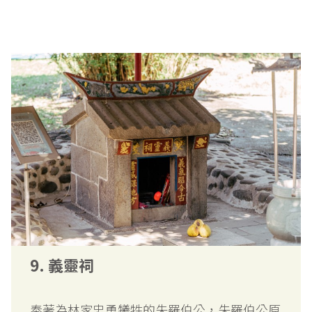
9. 義靈祠
奉著為林家忠勇犧牲的朱羅伯公，朱羅伯公原