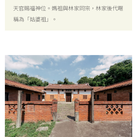
天官賜福神位。媽祖與林家同宗，林家後代暱
稱為「姑婆祖」。