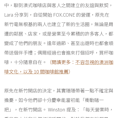
中，聊到澳式咖啡店與客人之間建立的友誼與默契，
Lara 分享到，自從開始 FOX.CONE 的營運，原先在
新竹毫無根基的兩人也建立了新的生活圈，無論是周
遭的鄰居、店家，或是營業至今累積的許多客人，都
變成了他們的朋友。逢年過節、甚至出遊時也都會順
帶送個伴手禮；偶爾經過也會進來打個招呼，買杯咖
啡，十分隨意自在。
（閱讀更多：
不容忽視的澳洲咖
啡文化，以及 10 間咖啡館推薦
）
原先在新竹開店的決定，其實隱隱帶著一點不確定與
擔憂，如今他們卻十分慶幸能當初能「衝動賭一
把」，在新竹開店。 Winston 提及：「每天營業時，