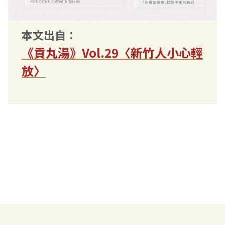
本文出自：
《貢丸湯》Vol.29〈新竹人小心輕
放〉