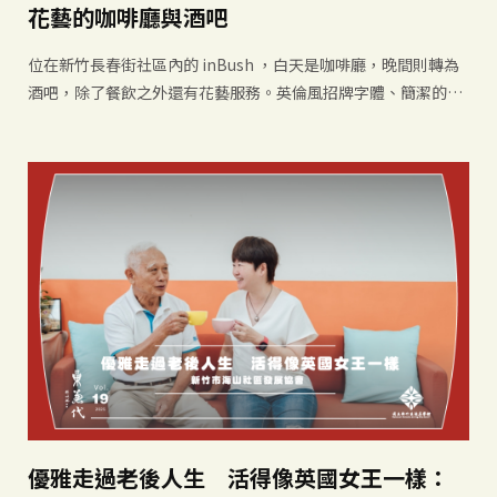
花藝的咖啡廳與酒吧
位在新竹長春街社區內的 inBush ，白天是咖啡廳，晚間則轉為
酒吧，除了餐飲之外還有花藝服務。英倫風招牌字體、簡潔的木
作線條，讓人一經過即被高「植感」的店面深深吸引。
優雅走過老後人生 活得像英國女王一樣：