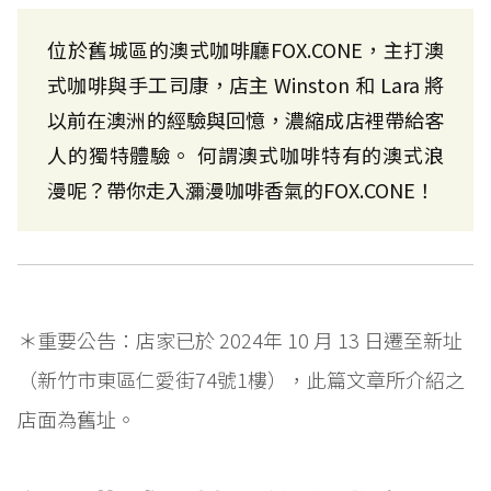
位於舊城區的澳式咖啡廳FOX.CONE，主打澳
式咖啡與手工司康，店主 Winston 和 Lara 將
以前在澳洲的經驗與回憶，濃縮成店裡帶給客
人的獨特體驗。 何謂澳式咖啡特有的澳式浪
漫呢？帶你走入瀰漫咖啡香氣的FOX.CONE！
＊重要公告：店家已於 2024年 10 月 13 日遷至新址
（新竹市東區仁愛街74號1樓），此篇文章所介紹之
店面為舊址。