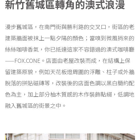
新竹舊城區轉角的澳式浪漫
漫步舊城區，在南門街與勝利路的交叉口，街區的老
建築牆面被抹上一點夕陽的顏色；當嗅到微風捎來的
絲絲咖啡香氣，你已抵達這家不容錯過的澳式咖啡廳
——FOX.CONE。店面由老屋改裝而成，在結構上保
留建築原貌，例如天花板燈周圍的浮雕、柱子或外牆
脫落的拼貼磁磚等，改裝後的店面色調以黑白簡約配
色為主，加上部分柚木質感的木作裝飾點綴，低調地
融入舊城區的街景之中。