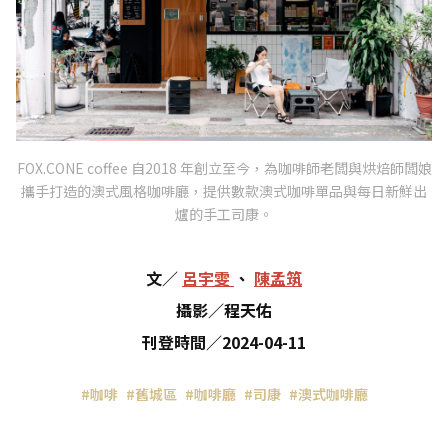
FOX.CONE coffee 自2018 年創立至今，為咖啡師老闆與烘焙師闆娘
攜手打造的澳式風格咖啡廳，提供數款澳式咖啡單品與每日新鮮出
爐的手工司康。
文
／
呂宇雯
、
陳孟筑
攝影
／
程天佑
刊登時間
／
2024-04-11
#咖啡
#舊城區
#咖啡廳
#司康
#澳式咖啡廳