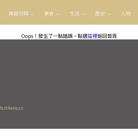
專題特輯
美食
生活
歷史
人物
Oops！發生了一點錯誤，點選
這裡
返回首頁
citilens.cc