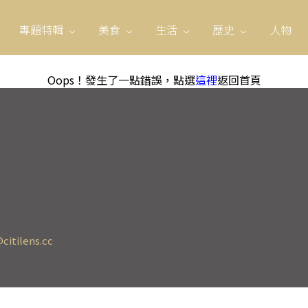
專題特輯
美食
生活
歷史
人物
Oops！發生了一點錯誤，點選
這裡
返回首頁
citilens.cc