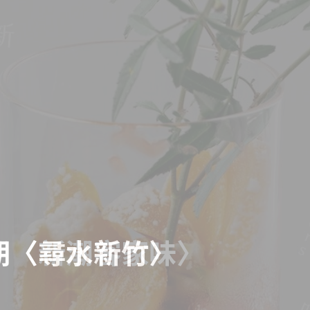
期〈新潮客家味〉
期〈尋水新竹〉